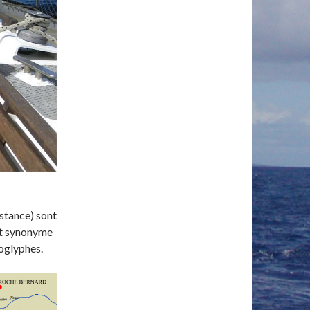
stance) sont
ent synonyme
roglyphes.