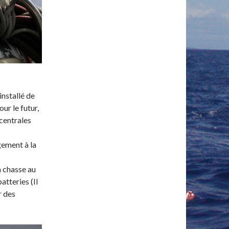
installé de
ur le futur,
centrales
ement à la
a chasse au
atteries (Il
r des