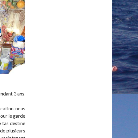
endant 3 ans,
ocation nous
pour le garde
e tas destiné
 de plusieurs
t maintenant