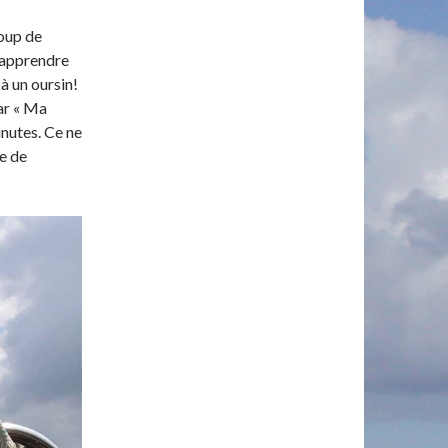
coup de
é apprendre
à un oursin!
ar « Ma
inutes. Ce ne
e de