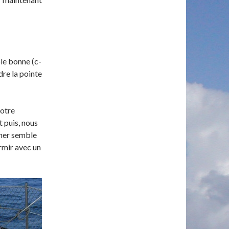
le bonne (c-
dre la pointe
notre
t puis, nous
her semble
rmir avec un