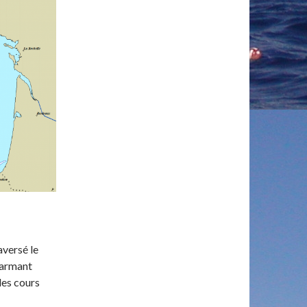
aversé le
harmant
des cours