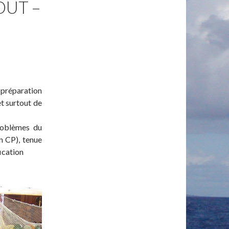
OUT –
 préparation
et surtout de
roblèmes du
n CP), tenue
ication